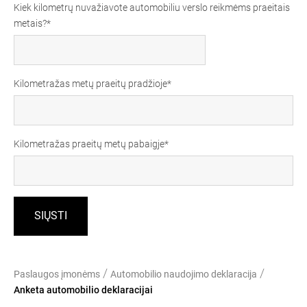
Kiek kilometrų nuvažiavote automobiliu verslo reikmėms praeitais
metais?
Kilometražas metų praeitų pradžioje
Kilometražas praeitų metų pabaigje
/
/
Paslaugos įmonėms
Automobilio naudojimo deklaracija
Anketa automobilio deklaracijai