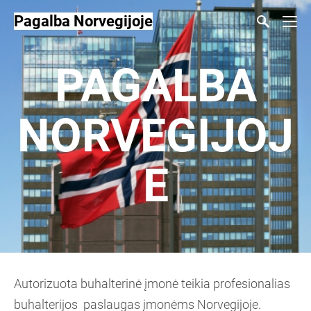
Pagalba Norvegijoje
PAGALBA
NORVEGIJOJ
E
Autorizuota buhalterinė įmonė teikia profesionalias
buhalterijos paslaugas įmonėms Norvegijoje.